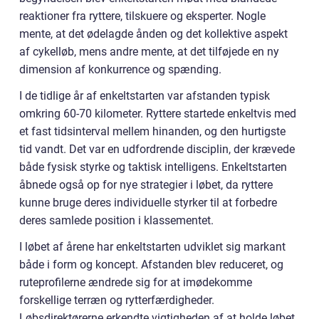
reaktioner fra ryttere, tilskuere og eksperter. Nogle
mente, at det ødelagde ånden og det kollektive aspekt
af cykelløb, mens andre mente, at det tilføjede en ny
dimension af konkurrence og spænding.
I de tidlige år af enkeltstarten var afstanden typisk
omkring 60-70 kilometer. Ryttere startede enkeltvis med
et fast tidsinterval mellem hinanden, og den hurtigste
tid vandt. Det var en udfordrende disciplin, der krævede
både fysisk styrke og taktisk intelligens. Enkeltstarten
åbnede også op for nye strategier i løbet, da ryttere
kunne bruge deres individuelle styrker til at forbedre
deres samlede position i klassementet.
I løbet af årene har enkeltstarten udviklet sig markant
både i form og koncept. Afstanden blev reduceret, og
ruteprofilerne ændrede sig for at imødekomme
forskellige terræn og rytterfærdigheder.
Løbsdirektørerne erkendte vigtigheden af at holde løbet