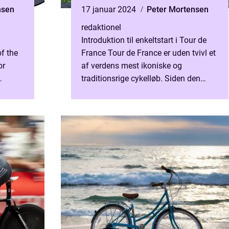
nsen
17 januar 2024
Peter Mortensen
redaktionel
Introduktion til enkeltstart i Tour de
of the
France Tour de France er uden tvivl et
or
af verdens mest ikoniske og
traditionsrige cykelløb. Siden den
første udgave i 1903 har løbet
ers...
tiltrukket utallige cykelent...