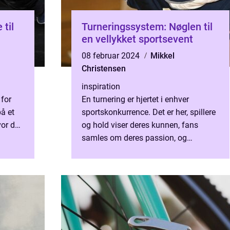
 til
Turneringssystem: Nøglen til
en vellykket sportsevent
08 februar 2024
Mikkel
Christensen
inspiration
for
En turnering er hjertet i enhver
på et
sportskonkurrence. Det er her, spillere
vor du
og hold viser deres kunnen, fans
.
samles om deres passion, og
spændingen ved at konkurrere og
vinde bliver en realitet. Men bag ...