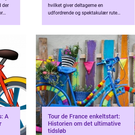
d der
hvilket giver deltagerne en
or
udfordrende og spektakulær rute
ur de
gennem nogle af de smukkeste
områder i Frankrig. I denne artikel vil
vi...
s: A
Tour de France enkeltstart:
r
Historien om det ultimative
tidsløb