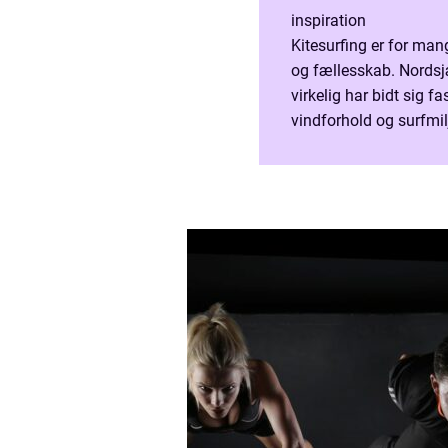
inspiration
Kitesurfing er for man
og fællesskab. Nordsjæ
virkelig har bidt sig f
vindforhold og surfmilj
kitesurfing kursus nord