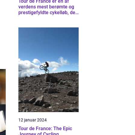
Tour de France er en af
verdens mest berømte og
prestigefyldte cykelløb, der
strækker sig over tre uger
og tusindvis af kilometer
12 januar 2024
Tour de France: The Epic
Journey of Cycling