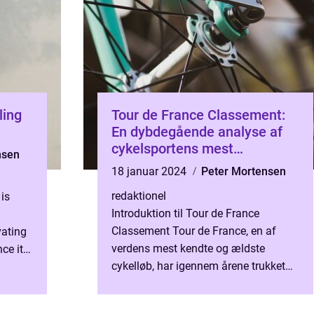
ling
Tour de France Classement:
En dybdegående analyse af
cykelsportens mest
nsen
prestigefyldte rangliste
18 januar 2024
Peter Mortensen
redaktionel
 is
Introduktion til Tour de France
Classement Tour de France, en af
vating
verdens mest kendte og ældste
nce its
cykelløb, har igennem årene trukket
ace has
millioner af seere og fans fra hele
verden. En central del af dette i...