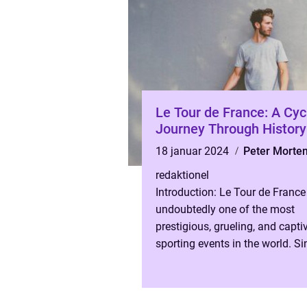
Le Tour de France: A Cyc
Journey Through History
18 januar 2024
Peter Morte
redaktionel
Introduction: Le Tour de France
undoubtedly one of the most
prestigious, grueling, and capti
sporting events in the world. Si
inception in 1903, this iconic r
become synonymous ...