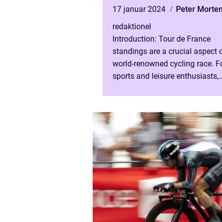
17 januar 2024
Peter Morte
redaktionel
Introduction: Tour de France
standings are a crucial aspect 
world-renowned cycling race. F
sports and leisure enthusiasts,
understanding the standings is
essential to keep track of the rid