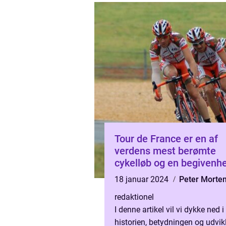
Tour de France er en af
verdens mest berømte
cykelløb og en begivenhe
der tiltrækker millioner a
18 januar 2024
Peter Morte
tilskuere hvert år
redaktionel
I denne artikel vil vi dykke ned i
historien, betydningen og udvik