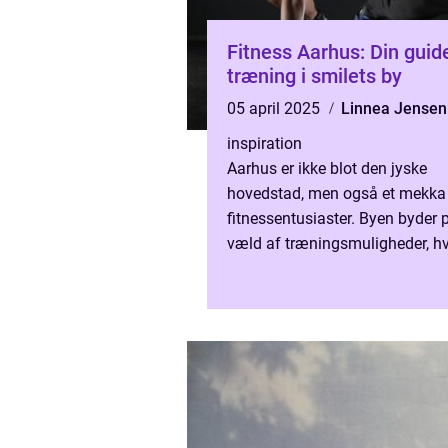
Fitness Aarhus: Din guide
træning i smilets by
05 april 2025
Linnea Jensen
inspiration
Aarhus er ikke blot den jyske
hovedstad, men også et mekka 
fitnessentusiaster. Byen byder 
væld af træningsmuligheder, h
kan opnå dine sundhedsmål, u..