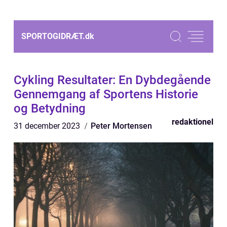
SPORTOGIDRÆT.
dk
Cykling Resultater: En Dybdegående
Gennemgang af Sportens Historie
og Betydning
redaktionel
31 december 2023
Peter Mortensen