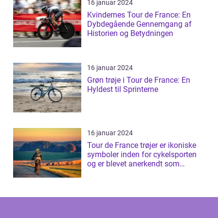
16 januar 2024
Kvindernes Tour de France: En
Dybdegående Gennemgang af
Historien og Betydningen
16 januar 2024
Grøn trøje i Tour de France: En
Hyldest til Sprinterne
16 januar 2024
Tour de France trøjer er ikoniske
symboler inden for cykelsporten
og er blevet anerkendt som
prestig...