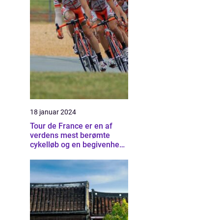
18 januar 2024
Tour de France er en af
verdens mest berømte
cykelløb og en begivenhed,
der tiltrækker millioner af
tilskuere hvert år