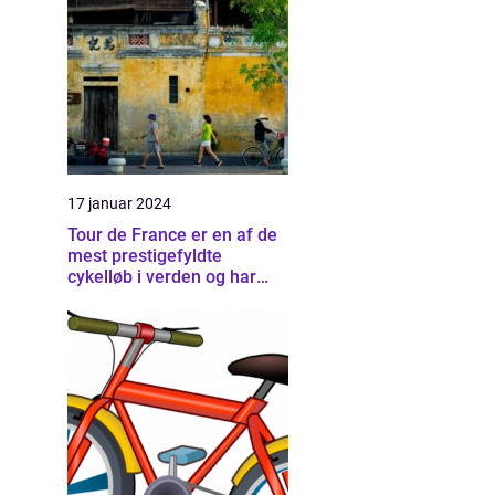
17 januar 2024
Tour de France er en af de
mest prestigefyldte
cykelløb i verden og har
tiltrukket og fascineret
sports- og fritidsentusiaster
i årtier