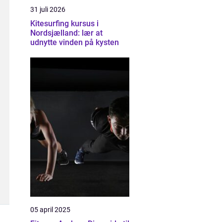
31 juli 2026
Kitesurfing kursus i
Nordsjælland: lær at
udnytte vinden på kysten
05 april 2025