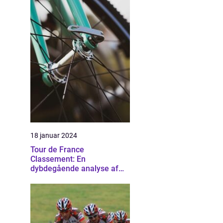
18 januar 2024
Tour de France
Classement: En
dybdegående analyse af
cykelsportens mest
prestigefyldte rangliste