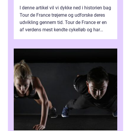
I denne artikel vil vi dykke ned i historien bag
Tour de France trøjerne og udforske deres
udvikling gennem tid. Tour de France er en
af verdens mest kendte cykelløb og har
været en årlig begivenhed s...