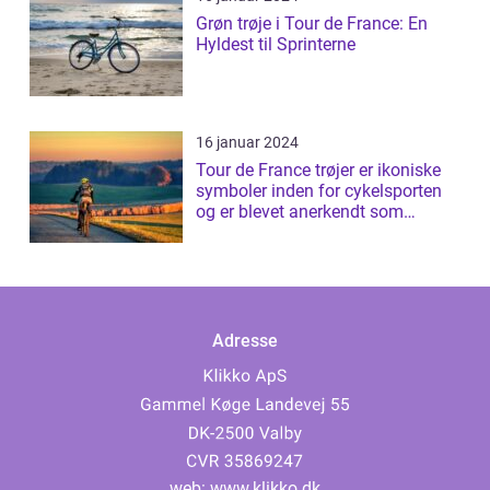
Grøn trøje i Tour de France: En
Hyldest til Sprinterne
16 januar 2024
Tour de France trøjer er ikoniske
symboler inden for cykelsporten
og er blevet anerkendt som
prestig...
Adresse
web:
www.klikko.dk