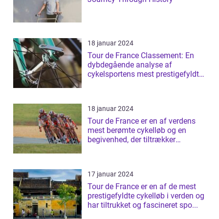
18 januar 2024
Tour de France Classement: En
dybdegående analyse af
cykelsportens mest prestigefyldte
rangliste
18 januar 2024
Tour de France er en af verdens
mest berømte cykelløb og en
begivenhed, der tiltrækker
millioner af ...
17 januar 2024
Tour de France er en af de mest
prestigefyldte cykelløb i verden og
har tiltrukket og fascineret spo...