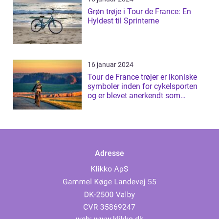
Grøn trøje i Tour de France: En
Hyldest til Sprinterne
16 januar 2024
Tour de France trøjer er ikoniske
symboler inden for cykelsporten
og er blevet anerkendt som
prestig...
Adresse