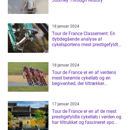
Journey Through History
18 januar 2024
Tour de France Classement: En
dybdegående analyse af
cykelsportens mest prestigefyldte
rangliste
18 januar 2024
Tour de France er en af verdens
mest berømte cykelløb og en
begivenhed, der tiltrækker
millioner af ...
17 januar 2024
Tour de France er en af de mest
prestigefyldte cykelløb i verden og
har tiltrukket og fascineret spo...