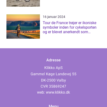
16 januar 2024
Tour de France trøjer er ikoniske
symboler inden for cykelsporten
og er blevet anerkendt som
prestig...
Adresse
web:
www.klikko.dk
Menu