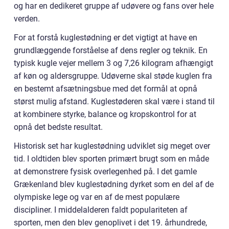
og har en dedikeret gruppe af udøvere og fans over hele
verden.
For at forstå kuglestødning er det vigtigt at have en
grundlæggende forståelse af dens regler og teknik. En
typisk kugle vejer mellem 3 og 7,26 kilogram afhængigt
af køn og aldersgruppe. Udøverne skal støde kuglen fra
en bestemt afsætningsbue med det formål at opnå
størst mulig afstand. Kuglestøderen skal være i stand til
at kombinere styrke, balance og kropskontrol for at
opnå det bedste resultat.
Historisk set har kuglestødning udviklet sig meget over
tid. I oldtiden blev sporten primært brugt som en måde
at demonstrere fysisk overlegenhed på. I det gamle
Grækenland blev kuglestødning dyrket som en del af de
olympiske lege og var en af de mest populære
discipliner. I middelalderen faldt populariteten af
sporten, men den blev genoplivet i det 19. århundrede,