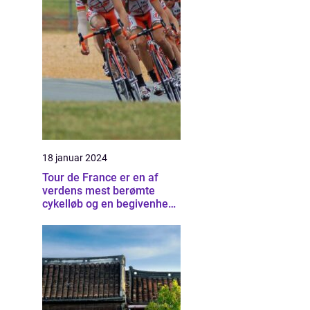
18 januar 2024
Tour de France er en af
verdens mest berømte
cykelløb og en begivenhed,
der tiltrækker millioner af
tilskuere hvert år