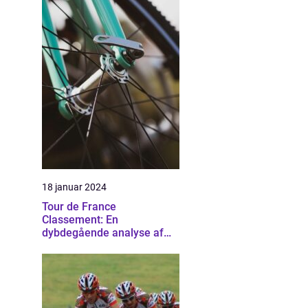
18 januar 2024
Tour de France
Classement: En
dybdegående analyse af
cykelsportens mest
prestigefyldte rangliste