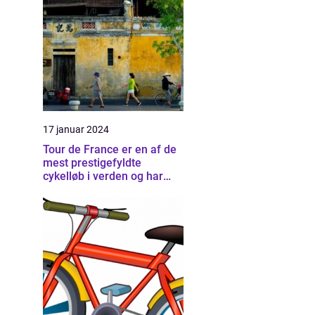
17 januar 2024
Tour de France er en af de
mest prestigefyldte
cykelløb i verden og har
tiltrukket og fascineret
sports- og fritidsentusiaster
i årtier