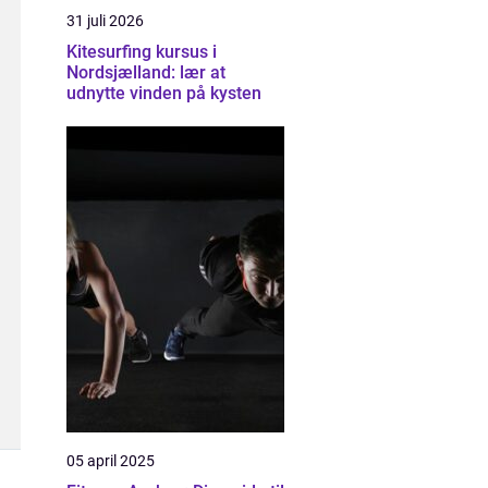
31 juli 2026
Kitesurfing kursus i
Nordsjælland: lær at
udnytte vinden på kysten
05 april 2025