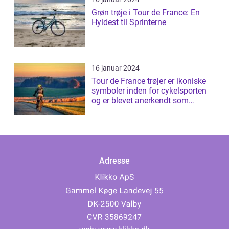
Grøn trøje i Tour de France: En
Hyldest til Sprinterne
16 januar 2024
Tour de France trøjer er ikoniske
symboler inden for cykelsporten
og er blevet anerkendt som
prestig...
Adresse