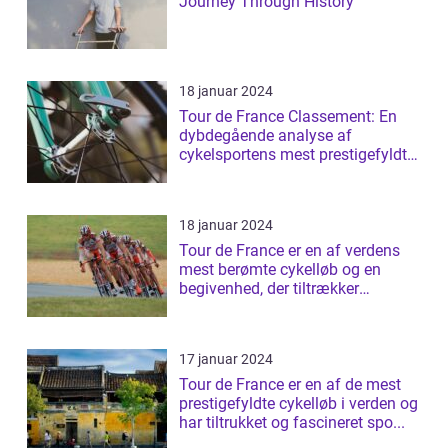
Journey Through History
18 januar 2024
Tour de France Classement: En
dybdegående analyse af
cykelsportens mest prestigefyldte
rangliste
18 januar 2024
Tour de France er en af verdens
mest berømte cykelløb og en
begivenhed, der tiltrækker
millioner af ...
17 januar 2024
Tour de France er en af de mest
prestigefyldte cykelløb i verden og
har tiltrukket og fascineret spo...