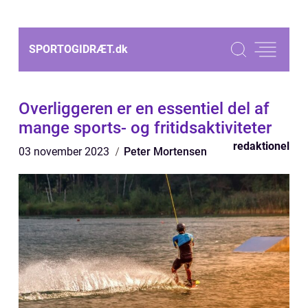
SPORTOGIDRÆT.
dk
Overliggeren er en essentiel del af
mange sports- og fritidsaktiviteter
redaktionel
03 november 2023
Peter Mortensen