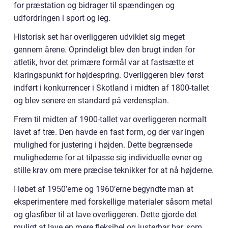
for præstation og bidrager til spændingen og
udfordringen i sport og leg.
Historisk set har overliggeren udviklet sig meget
gennem årene. Oprindeligt blev den brugt inden for
atletik, hvor det primære formål var at fastsætte et
klaringspunkt for højdespring. Overliggeren blev først
indført i konkurrencer i Skotland i midten af 1800-tallet
og blev senere en standard på verdensplan.
Frem til midten af 1900-tallet var overliggeren normalt
lavet af træ. Den havde en fast form, og der var ingen
mulighed for justering i højden. Dette begrænsede
mulighederne for at tilpasse sig individuelle evner og
stille krav om mere præcise teknikker for at nå højderne.
I løbet af 1950’erne og 1960’erne begyndte man at
eksperimentere med forskellige materialer såsom metal
og glasfiber til at lave overliggeren. Dette gjorde det
muligt at lave en mere fleksibel og justerbar bar, som