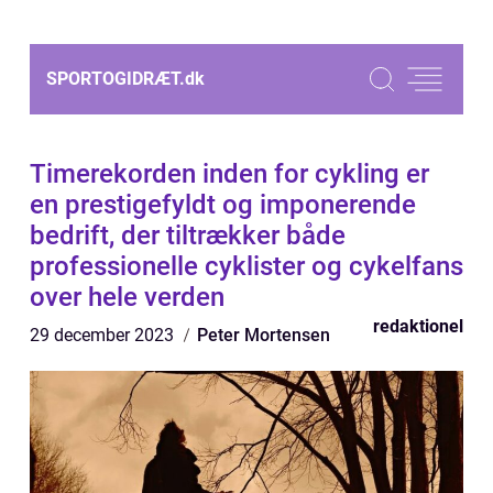
SPORTOGIDRÆT.
dk
Timerekorden inden for cykling er
en prestigefyldt og imponerende
bedrift, der tiltrækker både
professionelle cyklister og cykelfans
over hele verden
redaktionel
29 december 2023
Peter Mortensen