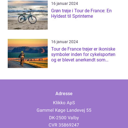
16 januar 2024
Grøn trøje i Tour de France: En
Hyldest til Sprinterne
16 januar 2024
Tour de France trøjer er ikoniske
symboler inden for cykelsporten
og er blevet anerkendt som
prestig...
Adresse