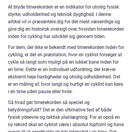
At bryde timerekorden er en indikator for utrolig fysisk
styrke, udholdenhed og teknisk dygtighed. I denne
artikel vil vi præsentere dig for det mest væsentlige og
give dig en historisk oversigt over, hvordan timerekorden
inden for cykling har udviklet sig gennem tiden.
For dem, der ikke er bekendt med timerekorden inden for
cykling, er det en præstation, hvor en cyklist forsøger at
cykle så langt som muligt på en lukket bane inden for
en time. Dette er en individuel udfordring, der kræver
ekstremt høje hastigheder og utrolig udholdenhed. Det
er en måling af, hvor langt og hurtigt en cyklist kan køre
i en time uden pause eller hvile.
Så hvad gør timerekorden så speciel og
betydningsfuld? Det er den ultimative test af både
fysisk ydeevne og taktisk planlægning. For at opnå en
ny rekord skal en cyklist være i absolut topform og have
evnen til at opretholde en høj intensitet i en time. Det