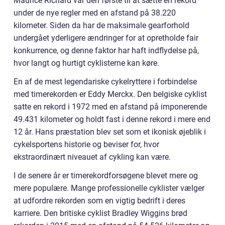
Maurice Richard var den første til at sætte en rekord
under de nye regler med en afstand på 38.220
kilometer. Siden da har de maksimale gearforhold
undergået yderligere ændringer for at opretholde fair
konkurrence, og denne faktor har haft indflydelse på,
hvor langt og hurtigt cyklisterne kan køre.
En af de mest legendariske cykelryttere i forbindelse
med timerekorden er Eddy Merckx. Den belgiske cyklist
satte en rekord i 1972 med en afstand på imponerende
49.431 kilometer og holdt fast i denne rekord i mere end
12 år. Hans præstation blev set som et ikonisk øjeblik i
cykelsportens historie og beviser for, hvor
ekstraordinært niveauet af cykling kan være.
I de senere år er timerekordforsøgene blevet mere og
mere populære. Mange professionelle cyklister vælger
at udfordre rekorden som en vigtig bedrift i deres
karriere. Den britiske cyklist Bradley Wiggins brød