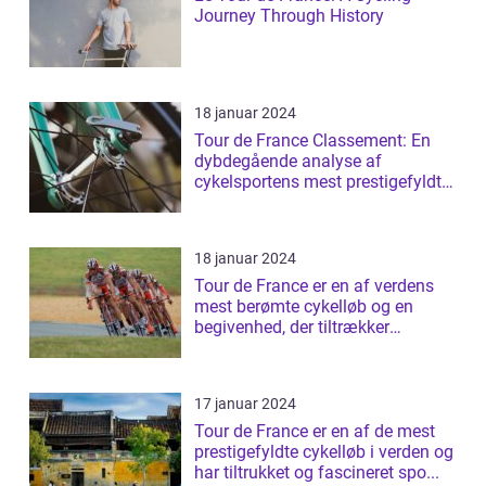
Journey Through History
18 januar 2024
Tour de France Classement: En
dybdegående analyse af
cykelsportens mest prestigefyldte
rangliste
18 januar 2024
Tour de France er en af verdens
mest berømte cykelløb og en
begivenhed, der tiltrækker
millioner af ...
17 januar 2024
Tour de France er en af de mest
prestigefyldte cykelløb i verden og
har tiltrukket og fascineret spo...