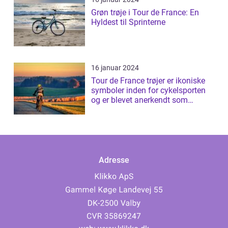
Grøn trøje i Tour de France: En
Hyldest til Sprinterne
16 januar 2024
Tour de France trøjer er ikoniske
symboler inden for cykelsporten
og er blevet anerkendt som
prestig...
Adresse