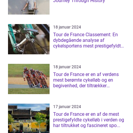
Journey Through History
18 januar 2024
Tour de France Classement: En
dybdegående analyse af
cykelsportens mest prestigefyldte
rangliste
18 januar 2024
Tour de France er en af verdens
mest berømte cykelløb og en
begivenhed, der tiltrækker
millioner af ...
17 januar 2024
Tour de France er en af de mest
prestigefyldte cykelløb i verden og
har tiltrukket og fascineret spo...