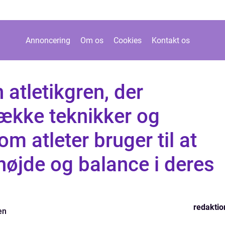
Annoncering
Om os
Cookies
Kontakt os
 atletikgren, der
række teknikker og
m atleter bruger til at
øjde og balance i deres
redaktio
en