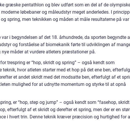
ntikke græske pentathlon og blev udført som en del af de olympisk
d moderne løbebaner og måleudstyr meget anderledes. I principp
 og spring, men teknikken og måden at måle resultaterne på var
orie var i begyndelsen af det 18. århundrede, da sporten begyndte a
dstyr og forståelse af biomekanik førte til udviklingen af mang
g nye måder at vurdere atleters præstationer på.
for trespring er “hop, skridt og spring” – også kendt som
teknik, hvor atleten starter med et hop på det ene ben, efterfulg
efter et andet skridt med det modsatte ben, efterfulgt af et spr
leten mulighed for at udnytte momentum og styrke til at opnå
espring, er “hop, step og jump” – også kendt som “fasehop, skridt
, efterfulgt af et skridt og derefter et spring, men der er en stør
e i hvert trin. Denne teknik kræver præcision og hurtighed for a