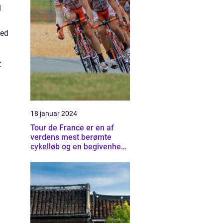
d
med
t
18 januar 2024
Tour de France er en af
verdens mest berømte
cykelløb og en begivenhed,
der tiltrækker millioner af
tilskuere hvert år