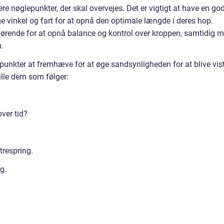
lere nøglepunkter, der skal overvejes. Det er vigtigt at have en go
ige vinkel og fart for at opnå den optimale længde i deres hop.
fgørende for at opnå balance og kontrol over kroppen, samtidig 
.
epunkter at fremhæve for at øge sandsynligheden for at blive vis
ille dem som følger:
over tid?
trespring.
g.