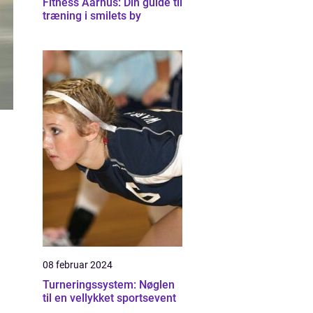
Fitness Aarhus: Din guide til
træning i smilets by
08 februar 2024
Turneringssystem: Nøglen
til en vellykket sportsevent