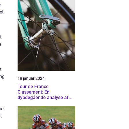
e
et
t
e
t
ing
18 januar 2024
Tour de France
Classement: En
dybdegående analyse af
cykelsportens mest
prestigefyldte rangliste
re
t