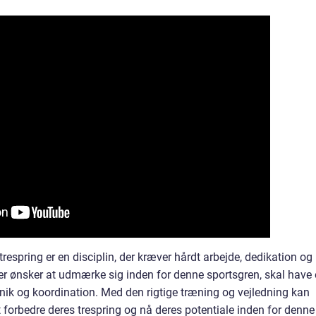
 trespring er en disciplin, der kræver hårdt arbejde, dedikation og
der ønsker at udmærke sig inden for denne sportsgren, skal have
eknik og koordination. Med den rigtige træning og vejledning kan
t forbedre deres trespring og nå deres potentiale inden for denne