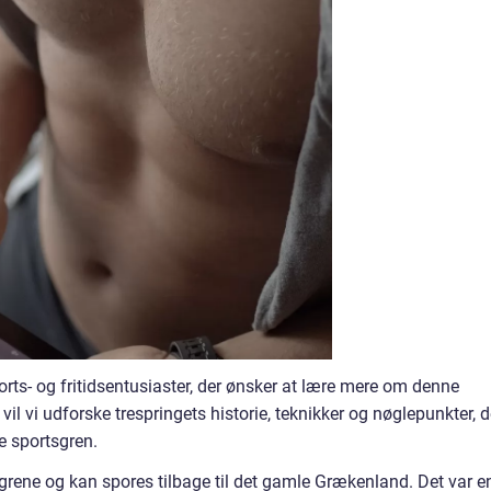
ports- og fritidsentusiaster, der ønsker at lære mere om denne
 vil vi udforske trespringets historie, teknikker og nøglepunkter, d
e sportsgren.
tsgrene og kan spores tilbage til det gamle Grækenland. Det var e