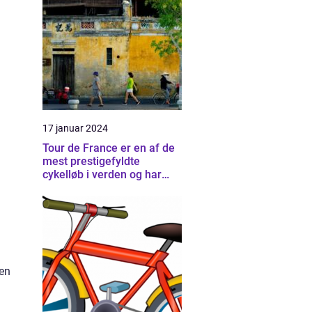
17 januar 2024
Tour de France er en af de
mest prestigefyldte
cykelløb i verden og har
tiltrukket og fascineret
sports- og fritidsentusiaster
i årtier
 en