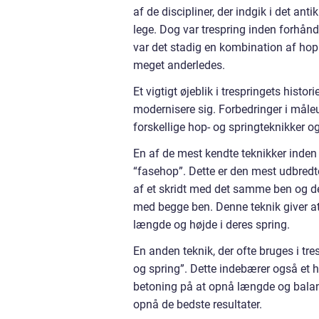
af de discipliner, der indgik i det a
lege. Dog var trespring inden forhån
var det stadig en kombination af hop
meget anderledes.
Et vigtigt øjeblik i trespringets hist
modernisere sig. Forbedringer i måleu
forskellige hop- og springteknikker o
En af de mest kendte teknikker inden 
“fasehop”. Dette er den mest udbredte 
af et skridt med det samme ben og der
med begge ben. Denne teknik giver at
længde og højde i deres spring.
En anden teknik, der ofte bruges i tr
og spring”. Dette indebærer også et hop
betoning på at opnå længde og balanc
opnå de bedste resultater.